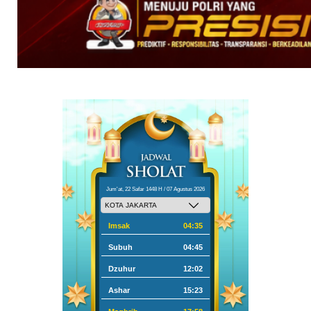
Jum'at, 22 Safar 1448 H / 07 Agustus 2026
Imsak
04:35
Subuh
04:45
Dzuhur
12:02
Ashar
15:23