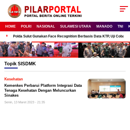
HOME
POLRI
NASIONAL
SULAWESI UTARA
MANADO
TNI
Polda Sulut Gunakan Face Recognition Berbasis Data KTP, Uji Coba P
Topik
SISDMK
Kesehatan
Kemenkes Perbarui Platform Integrasi Data
Tenaga Kesehatan Dengan Meluncurkan
Sinakes
Senin, 13 Maret 2023 - 21:35