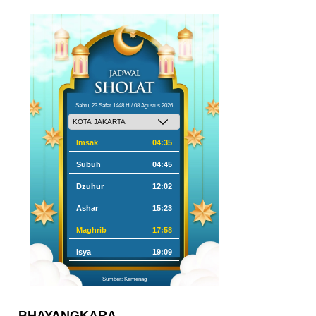
Sabtu, 23 Safar 1448 H / 08 Agustus 2026
Imsak
04:35
Subuh
04:45
Dzuhur
12:02
Ashar
15:23
Maghrib
17:58
Isya
19:09
Sumber: Kemenag
BHAYANGKARA