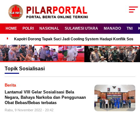
HOME
POLRI
NASIONAL
SULAWESI UTARA
MANADO
TNI
Kapolri Dorong Tapak Suci Jadi Cooling System Hadapi Konflik Sosial
Topik
Sosialisasi
Berita
Lantamal VIII Gelar Sosialisasi Bela
Negara, Bahaya Narkoba dan Penggunaan
Obat Bebas/Bebas terbatas
Rabu, 9 November 2022 - 20:42