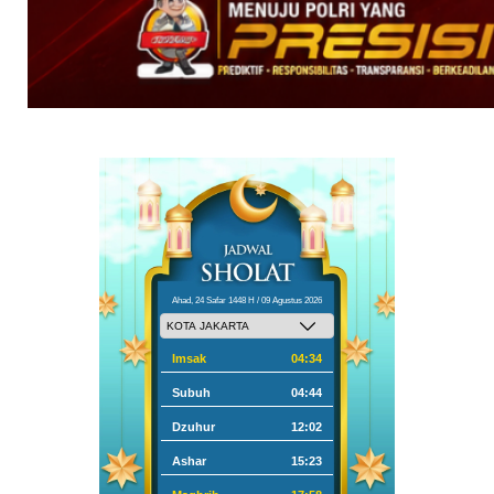
Ahad, 24 Safar 1448 H / 09 Agustus 2026
Imsak
04:34
Subuh
04:44
Dzuhur
12:02
Ashar
15:23