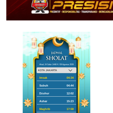
Ahad, 24 Safar 1448 H / 09 Agustus 2026
Imsak
04:34
Subuh
04:44
Dzuhur
12:02
Ashar
15:23
Maghrib
17:58