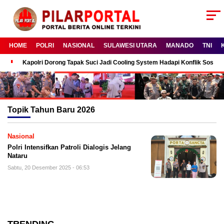
HOME
POLRI
NASIONAL
SULAWESI UTARA
MANADO
TNI
Kapolri Dorong Tapak Suci Jadi Cooling System Hadapi Konflik Sosial
Topik
Tahun Baru 2026
Nasional
Polri Intensifkan Patroli Dialogis Jelang
Nataru
Sabtu, 20 Desember 2025 - 06:53
TRENDING