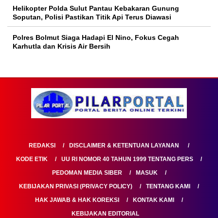
Helikopter Polda Sulut Pantau Kebakaran Gunung
Soputan, Polisi Pastikan Titik Api Terus Diawasi
Polres Bolmut Siaga Hadapi El Nino, Fokus Cegah
Karhutla dan Krisis Air Bersih
REDAKSI
DISCLAIMER & KETENTUAN LAYANAN
KODE ETIK
UU RI NOMOR 40 TAHUN 1999 TENTANG PERS
PEDOMAN MEDIA SIBER
MASUK
KEBIJAKAN PRIVASI (PRIVACY POLICY)
TENTANG KAMI
HAK JAWAB & HAK KOREKSI
KONTAK KAMI
KEBIJAKAN EDITORIAL