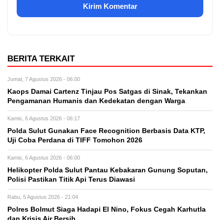
BERITA TERKAIT
Jumat, 7 Agustus 2026 - 06:00
Kaops Damai Cartenz Tinjau Pos Satgas di Sinak, Tekankan
Pengamanan Humanis dan Kedekatan dengan Warga
Kamis, 6 Agustus 2026 - 06:17
Polda Sulut Gunakan Face Recognition Berbasis Data KTP,
Uji Coba Perdana di TIFF Tomohon 2026
Kamis, 6 Agustus 2026 - 06:00
Helikopter Polda Sulut Pantau Kebakaran Gunung Soputan,
Polisi Pastikan Titik Api Terus Diawasi
Rabu, 5 Agustus 2026 - 21:04
Polres Bolmut Siaga Hadapi El Nino, Fokus Cegah Karhutla
dan Krisis Air Bersih