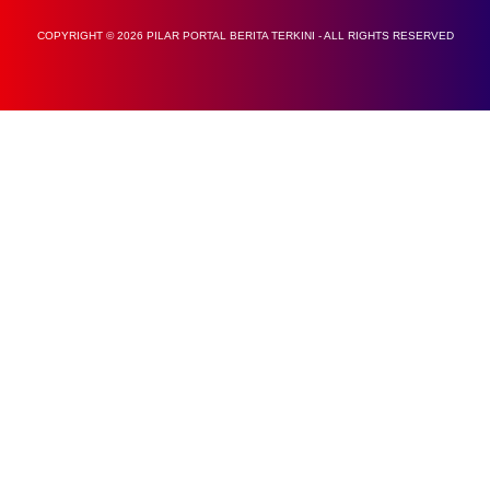
COPYRIGHT © 2026 PILAR PORTAL BERITA TERKINI - ALL RIGHTS RESERVED