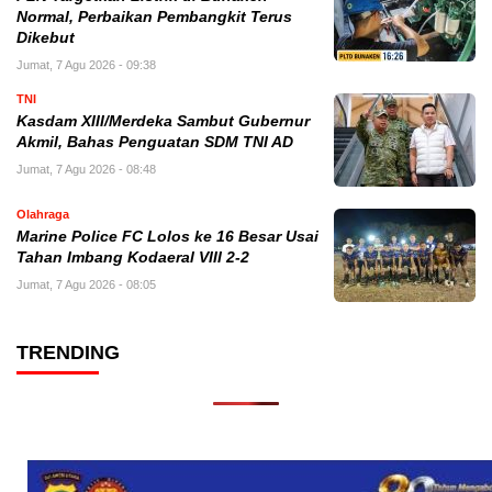
Normal, Perbaikan Pembangkit Terus
Dikebut
Jumat, 7 Agu 2026 - 09:38
TNI
Kasdam XIII/Merdeka Sambut Gubernur
Akmil, Bahas Penguatan SDM TNI AD
Jumat, 7 Agu 2026 - 08:48
Olahraga
Marine Police FC Lolos ke 16 Besar Usai
Tahan Imbang Kodaeral VIII 2-2
Jumat, 7 Agu 2026 - 08:05
TRENDING