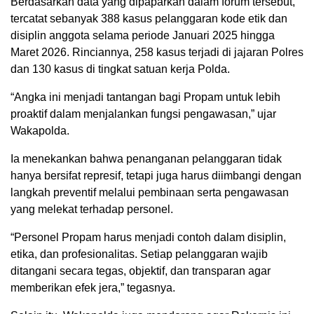
Berdasarkan data yang dipaparkan dalam forum tersebut,
tercatat sebanyak 388 kasus pelanggaran kode etik dan
disiplin anggota selama periode Januari 2025 hingga
Maret 2026. Rinciannya, 258 kasus terjadi di jajaran Polres
dan 130 kasus di tingkat satuan kerja Polda.
“Angka ini menjadi tantangan bagi Propam untuk lebih
proaktif dalam menjalankan fungsi pengawasan,” ujar
Wakapolda.
Ia menekankan bahwa penanganan pelanggaran tidak
hanya bersifat represif, tetapi juga harus diimbangi dengan
langkah preventif melalui pembinaan serta pengawasan
yang melekat terhadap personel.
“Personel Propam harus menjadi contoh dalam disiplin,
etika, dan profesionalitas. Setiap pelanggaran wajib
ditangani secara tegas, objektif, dan transparan agar
memberikan efek jera,” tegasnya.