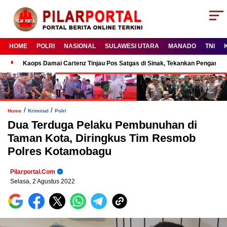
HOME
POLRI
NASIONAL
SULAWESI UTARA
MANADO
TNI
Kaops Damai Cartenz Tinjau Pos Satgas di Sinak, Tekankan Pengam
/
/
Home
Kriminal
Polri
Dua Terduga Pelaku Pembunuhan di
Taman Kota, Diringkus Tim Resmob
Polres Kotamobagu
Pilarportal.com
Selasa, 2 Agustus 2022