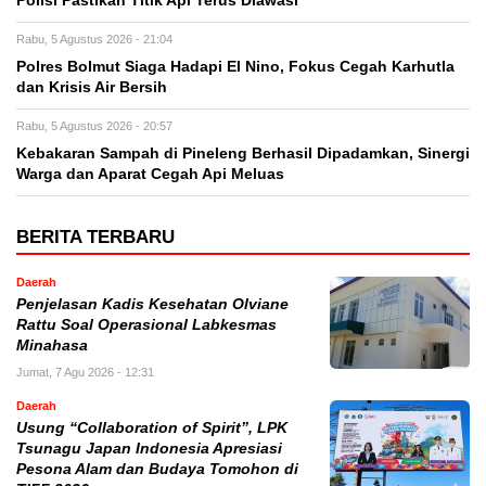
Polisi Pastikan Titik Api Terus Diawasi
Rabu, 5 Agustus 2026 - 21:04
Polres Bolmut Siaga Hadapi El Nino, Fokus Cegah Karhutla
dan Krisis Air Bersih
Rabu, 5 Agustus 2026 - 20:57
Kebakaran Sampah di Pineleng Berhasil Dipadamkan, Sinergi
Warga dan Aparat Cegah Api Meluas
BERITA TERBARU
Daerah
Penjelasan Kadis Kesehatan Olviane
Rattu Soal Operasional Labkesmas
Minahasa
Jumat, 7 Agu 2026 - 12:31
Daerah
Usung “Collaboration of Spirit”, LPK
Tsunagu Japan Indonesia Apresiasi
Pesona Alam dan Budaya Tomohon di