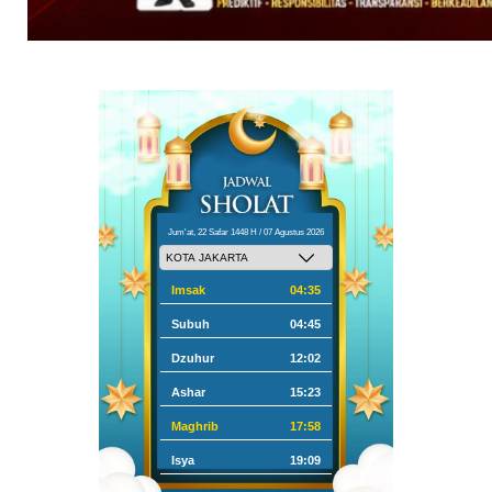
Jum'at, 22 Safar 1448 H / 07 Agustus 2026
Imsak
04:35
Subuh
04:45
Dzuhur
12:02
Ashar
15:23
Maghrib
17:58
Isya
19:09