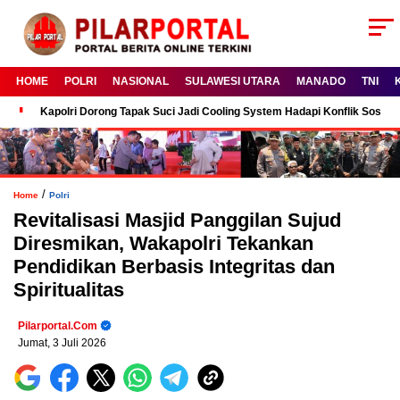
HOME
POLRI
NASIONAL
SULAWESI UTARA
MANADO
TNI
Kapolri Dorong Tapak Suci Jadi Cooling System Hadapi Konflik Sosial
/
Home
Polri
Revitalisasi Masjid Panggilan Sujud
Diresmikan, Wakapolri Tekankan
Pendidikan Berbasis Integritas dan
Spiritualitas
Pilarportal.com
Jumat, 3 Juli 2026