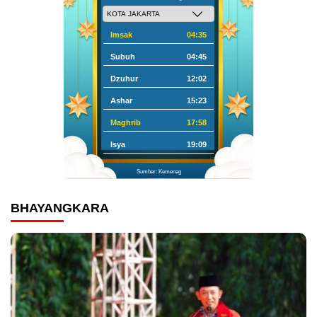
Imsak
04:35
Subuh
04:45
Dzuhur
12:02
Ashar
15:23
Maghrib
17:58
Isya
19:09
Sumber: Kemenag
BHAYANGKARA