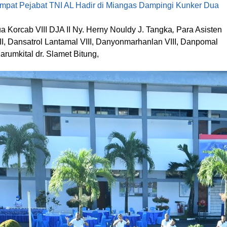
mpat Pejabat TNI AL Hadir di Miangas Dampingi Kunker Dua
ua Korcab VIII DJA II Ny. Herny Nouldy J. Tangka
,
Para Asisten
II, Dansatrol Lantamal VIII, Danyonmarhanlan VIII, Danpomal
Karumkital dr. Slamet Bitung,