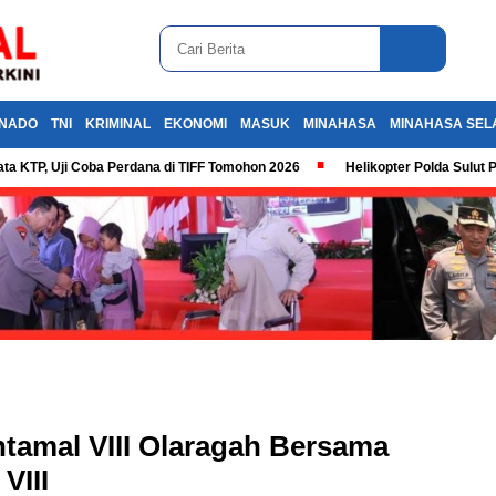
NADO
TNI
KRIMINAL
EKONOMI
MASUK
MINAHASA
MINAHASA SEL
ta KTP, Uji Coba Perdana di TIFF Tomohon 2026
Helikopter Polda Sulut 
ntamal VIII Olaragah Bersama
VIII