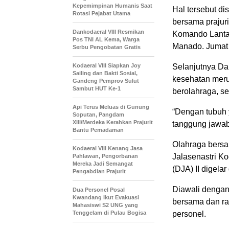
Kepemimpinan Humanis Saat
Hal tersebut d
Rotasi Pejabat Utama
bersama prajuri
Dankodaeral VIII Resmikan
Komando Lantam
Pos TNI AL Kema, Warga
Manado. Jumat 
Serbu Pengobatan Gratis
Kodaeral VIII Siapkan Joy
Selanjutnya Da
Sailing dan Bakti Sosial,
kesehatan meru
Gandeng Pemprov Sulut
Sambut HUT Ke-1
berolahraga, se
Api Terus Meluas di Gunung
“Dengan tubuh 
Soputan, Pangdam
XIII/Merdeka Kerahkan Prajurit
tanggung jawab 
Bantu Pemadaman
Olahraga bersa
Kodaeral VIII Kenang Jasa
Jalasenastri Ko
Pahlawan, Pengorbanan
Mereka Jadi Semangat
(DJA) II digel
Pengabdian Prajurit
Diawali denga
Dua Personel Posal
Kwandang Ikut Evakuasi
bersama dan ra
Mahasiswi S2 UNG yang
Tenggelam di Pulau Bogisa
personel.