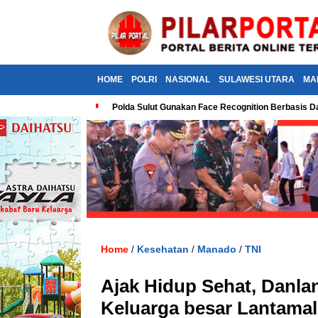
HOME
POLRI
NASIONAL
SULAWESI UTARA
MA
Polda Sulut Gunakan Face Recognition Berbasis Da
Home
Kesehatan
Manado
TNI
/
/
/
Ajak Hidup Sehat, Danla
Keluarga besar Lantamal 