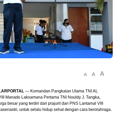
A
A
A
LARPORTAL
— Komandan Pangkalan Utama TNI AL
VIII Manado Laksamana Pertama TNI Nouldy J. Tangka,
ga besar yang terdiri dari prajurit dan PNS Lantamal VIII
alasenastri, untuk selalu hidup sehat dengan cara berolahraga.