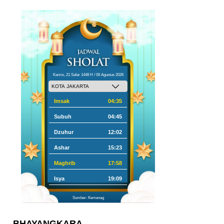
Kamis, 21 Safar 1448 H / 06 Agustus 2026
Imsak
04:35
Subuh
04:45
Dzuhur
12:02
Ashar
15:23
Maghrib
17:58
Isya
19:09
Sumber: Kemenag
BHAYANGKARA