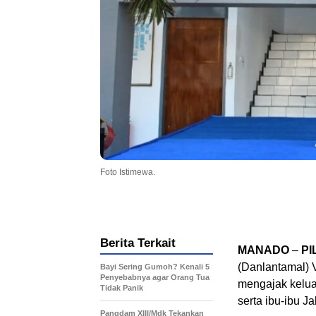
Foto Istimewa.
Berita Terkait
MANADO
–
PI
(Danlantamal) 
Bayi Sering Gumoh? Kenali 5
Penyebabnya agar Orang Tua
mengajak keluar
Tidak Panik
serta ibu-ibu J
Pangdam XIII/Mdk Tekankan