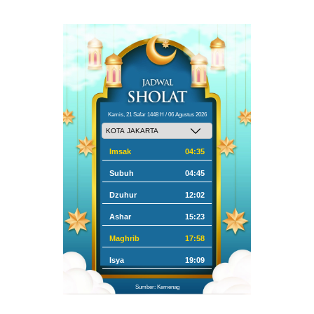
Kamis, 21 Safar 1448 H / 06 Agustus 2026
Imsak
04:35
Subuh
04:45
Dzuhur
12:02
Ashar
15:23
Maghrib
17:58
Isya
19:09
Sumber: Kemenag