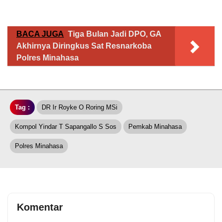
BACA JUGA
Tiga Bulan Jadi DPO, GA
Akhirnya Diringkus Sat Resnarkoba
Polres Minahasa
Tag :
DR Ir Royke O Roring MSi
Kompol Yindar T Sapangallo S Sos
Pemkab Minahasa
Polres Minahasa
Komentar