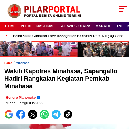
HOME
POLRI
NASIONAL
SULAWESI UTARA
MANADO
TNI
Polda Sulut Gunakan Face Recognition Berbasis Data KTP, Uji Coba P
/
Home
Minahasa
Wakili Kapolres Minahasa, Sapangallo
Hadiri Rangkaian Kegiatan Pemkab
Minahasa
Hendro Manongko
Minggu, 7 Agustus 2022