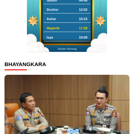
Subuh
04:45
Dzuhur
12:02
Ashar
15:23
Maghrib
17:58
Isya
19:09
Sumber: Kemenag
BHAYANGKARA