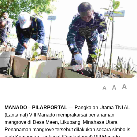
A
A
A
MANADO
–
PILARPORTAL
— Pangkalan Utama TNI AL
(Lantamal) VIII Manado memprakarsai penanaman
mangrove di Desa Maen, Likupang, Minahasa Utara.
Penanaman mangrove tersebut dilakukan secara simbolis
oleh Komandan Lantamal (Danlantamal) VIII Manado