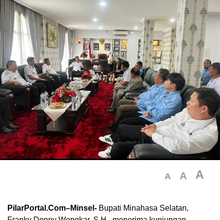
A
A
A
PilarPortal.Com–Minsel-
Bupati Minahasa Selatan,
Franky Donny Wongkar, S.H., menerima kunjungan