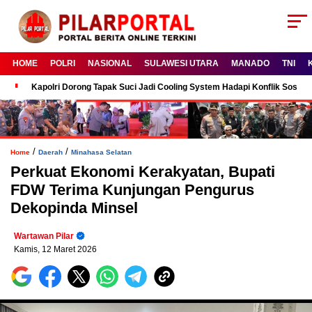
HOME
POLRI
NASIONAL
SULAWESI UTARA
MANADO
TNI
Kapolri Dorong Tapak Suci Jadi Cooling System Hadapi Konflik Sosial
/
/
Home
Daerah
Minahasa Selatan
Perkuat Ekonomi Kerakyatan, Bupati
FDW Terima Kunjungan Pengurus
Dekopinda Minsel
Wartawan Pilar
Kamis, 12 Maret 2026