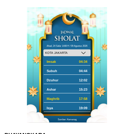
Ahad, 24 Safar 1448 H / 09 Agustus 2026
Imsak
04:34
Subuh
04:44
Dzuhur
12:02
Ashar
15:23
Maghrib
17:58
Isya
19:09
Sumber: Kemenag