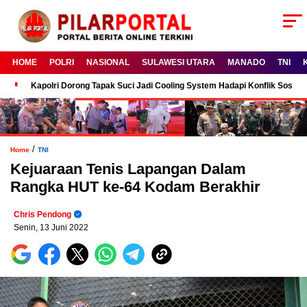
HOME
POLRI
NASIONAL
SULAWESI UTARA
MANADO
TNI
Kapolri Dorong Tapak Suci Jadi Cooling System Hadapi Konflik Sosial
/
Home
TNI
Kejuaraan Tenis Lapangan Dalam
Rangka HUT ke-64 Kodam Berakhir
Chris Pendong
Senin, 13 Juni 2022