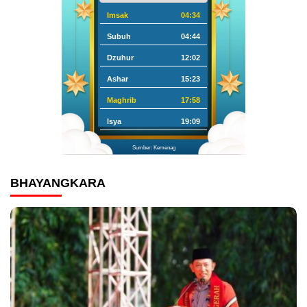
Imsak
04:34
Subuh
04:44
Dzuhur
12:02
Ashar
15:23
Maghrib
17:58
Isya
19:09
Sumber: Kemenag
BHAYANGKARA