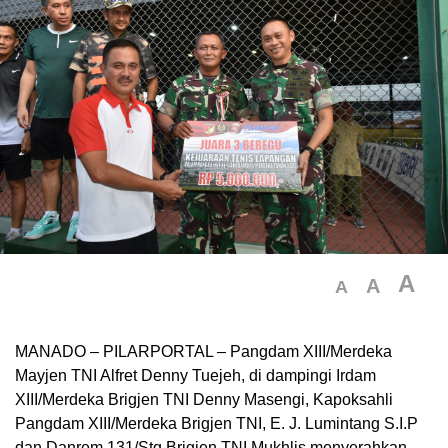
A
A
A
MANADO – PILARPORTAL – Pangdam XIII/Merdeka
Mayjen TNI Alfret Denny Tuejeh, di dampingi Irdam
XIII/Merdeka Brigjen TNI Denny Masengi, Kapoksahli
Pangdam XIII/Merdeka Brigjen TNI, E. J. Lumintang S.I.P
dan Danrem 131/Stg Brigjen TNI Mukhlis menyerahkan