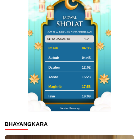
Jum'at, 22 Safar 1448 H / 07 Agustus 2026
Imsak
04:35
Subuh
04:45
Dzuhur
12:02
Ashar
15:23
Maghrib
17:58
Isya
19:09
Sumber: Kemenag
BHAYANGKARA