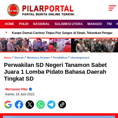
HOME
POLRI
NASIONAL
SULAWESI UTARA
MANADO
TNI
Kaops Damai Cartenz Tinjau Pos Satgas di Sinak, Tekankan Pengam
/
/
/
/
Home
Daerah
Minahasa Selatan
Pendidikan
Uncategorized
Perwakilan SD Negeri Tanamon Sabet
Juara 1 Lomba Pidato Bahasa Daerah
Tingkat SD
Wartawan Pilar
Kamis, 16 Juni 2022