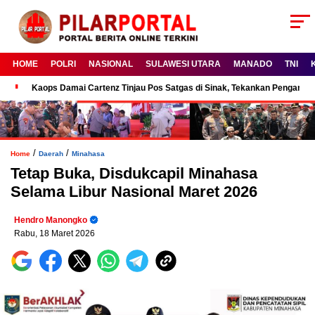
HOME
POLRI
NASIONAL
SULAWESI UTARA
MANADO
TNI
Kaops Damai Cartenz Tinjau Pos Satgas di Sinak, Tekankan Pengam
/
/
Home
Daerah
Minahasa
Tetap Buka, Disdukcapil Minahasa
Selama Libur Nasional Maret 2026
Hendro Manongko
Rabu, 18 Maret 2026