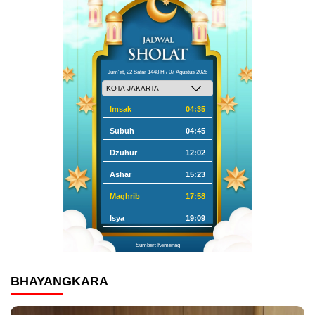
Jum'at, 22 Safar 1448 H / 07 Agustus 2026
Imsak
04:35
Subuh
04:45
Dzuhur
12:02
Ashar
15:23
Maghrib
17:58
Isya
19:09
Sumber: Kemenag
BHAYANGKARA