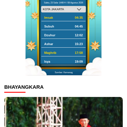
Sabtu, 23 Safar 1448 H / 08 Agustus 2026
Imsak
04:35
Subuh
04:45
Dzuhur
12:02
Ashar
15:23
Maghrib
17:58
Isya
19:09
Sumber: Kemenag
BHAYANGKARA