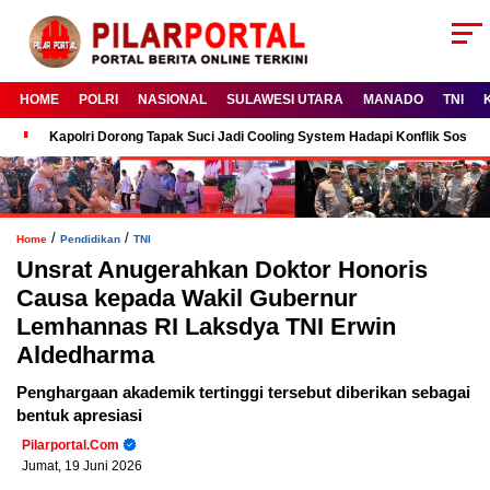
HOME
POLRI
NASIONAL
SULAWESI UTARA
MANADO
TNI
Kapolri Dorong Tapak Suci Jadi Cooling System Hadapi Konflik Sosial
/
/
Home
Pendidikan
TNI
Unsrat Anugerahkan Doktor Honoris
Causa kepada Wakil Gubernur
Lemhannas RI Laksdya TNI Erwin
Aldedharma
Penghargaan akademik tertinggi tersebut diberikan sebagai
bentuk apresiasi
Pilarportal.com
Jumat, 19 Juni 2026