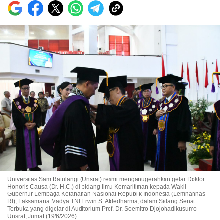
Universitas Sam Ratulangi (Unsrat) resmi menganugerahkan gelar Doktor
Honoris Causa (Dr. H.C.) di bidang Ilmu Kemaritiman kepada Wakil
Gubernur Lembaga Ketahanan Nasional Republik Indonesia (Lemhannas
RI), Laksamana Madya TNI Erwin S. Aldedharma, dalam Sidang Senat
Terbuka yang digelar di Auditorium Prof. Dr. Soemitro Djojohadikusumo
Unsrat, Jumat (19/6/2026).