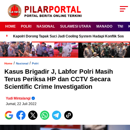
HOME
POLRI
NASIONAL
SULAWESI UTARA
MANADO
TNI
Kapolri Dorong Tapak Suci Jadi Cooling System Hadapi Konflik Sosial
/
/
Home
Nasional
Polri
Kasus Brigadir J, Labfor Polri Masih
Terus Periksa HP dan CCTV Secara
Scientific Crime Investigation
Yudi Mintalangi
Jumat, 22 Juli 2022