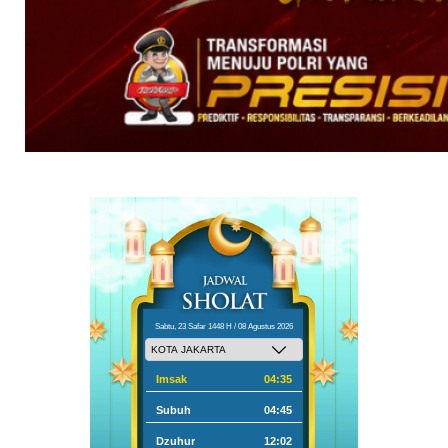
Sabtu, 23 Safar 1448 H / 08 Agustus 2026
Imsak
04:35
Subuh
04:45
Dzuhur
12:02