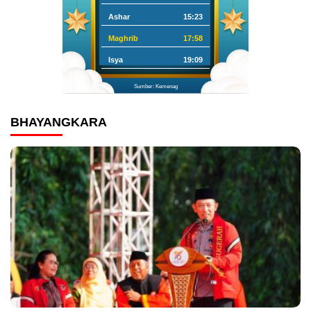
Ashar
15:23
Maghrib
17:58
Isya
19:09
Sumber: Kemenag
BHAYANGKARA