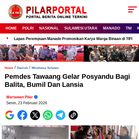
HOME
POLRI
NASIONAL
SULAWESI UTARA
MANADO
TNI
Lapas Perempuan Manado Promosikan Karya Warga Binaan di TIFF 2
/
/
Home
Daerah
Minahasa Selatan
Pemdes Tawaang Gelar Posyandu Bagi
Balita, Bumil Dan Lansia
Wartawan Pilar
Senin, 23 Februari 2026