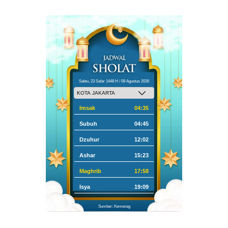
Sabtu, 23 Safar 1448 H / 08 Agustus 2026
Imsak
04:35
Subuh
04:45
Dzuhur
12:02
Ashar
15:23
Maghrib
17:58
Isya
19:09
Sumber: Kemenag