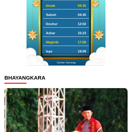
Imsak
04:35
Subuh
04:45
Dzuhur
12:02
Ashar
15:23
Maghrib
17:58
Isya
19:09
Sumber: Kemenag
BHAYANGKARA