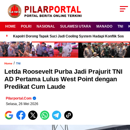
HOME
POLRI
NASIONAL
SULAWESI UTARA
MANADO
TNI
Kapolri Dorong Tapak Suci Jadi Cooling System Hadapi Konflik Sosial
/
Home
TNI
Letda Roosevelt Purba Jadi Prajurit TNI
AD Pertama Lulus West Point dengan
Predikat Cum Laude
Pilarportal.com
Selasa, 26 Mei 2026