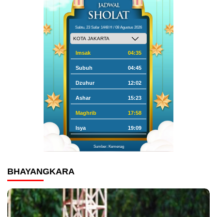
Sabtu, 23 Safar 1448 H / 08 Agustus 2026
Imsak
04:35
Subuh
04:45
Dzuhur
12:02
Ashar
15:23
Maghrib
17:58
Isya
19:09
Sumber: Kemenag
BHAYANGKARA