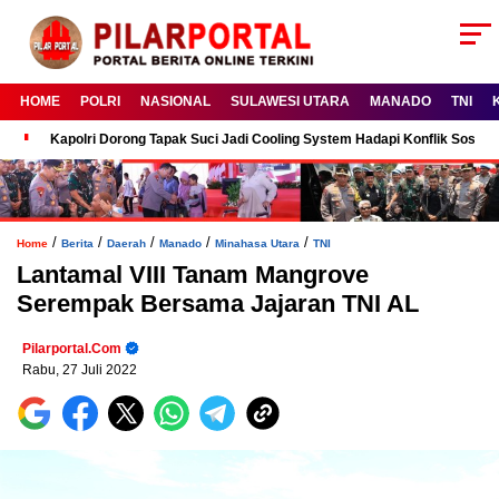
HOME
POLRI
NASIONAL
SULAWESI UTARA
MANADO
TNI
Kapolri Dorong Tapak Suci Jadi Cooling System Hadapi Konflik Sosial
/
/
/
/
/
Home
Berita
Daerah
Manado
Minahasa Utara
TNI
Lantamal VIII Tanam Mangrove
Serempak Bersama Jajaran TNI AL
Pilarportal.com
Rabu, 27 Juli 2022