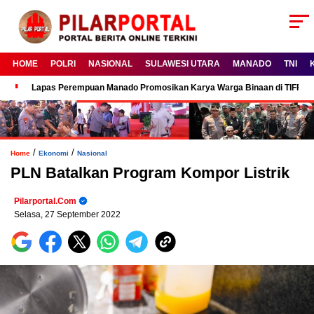
HOME
POLRI
NASIONAL
SULAWESI UTARA
MANADO
TNI
Lapas Perempuan Manado Promosikan Karya Warga Binaan di TIFF 2
/
/
Home
Ekonomi
Nasional
PLN Batalkan Program Kompor Listrik
Pilarportal.com
Selasa, 27 September 2022