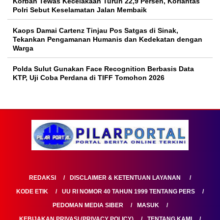
Korban Tewas Kecelakaan Turun 22,9 Persen, Korlantas
Polri Sebut Keselamatan Jalan Membaik
Kaops Damai Cartenz Tinjau Pos Satgas di Sinak,
Tekankan Pengamanan Humanis dan Kedekatan dengan
Warga
Polda Sulut Gunakan Face Recognition Berbasis Data
KTP, Uji Coba Perdana di TIFF Tomohon 2026
REDAKSI
DISCLAIMER & KETENTUAN LAYANAN
KODE ETIK
UU RI NOMOR 40 TAHUN 1999 TENTANG PERS
PEDOMAN MEDIA SIBER
MASUK
KEBIJAKAN PRIVASI (PRIVACY POLICY)
TENTANG KAMI