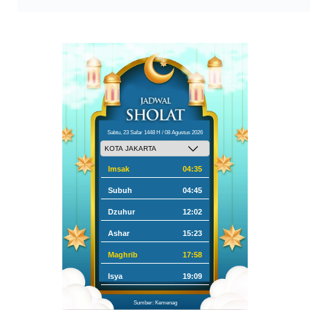
Sabtu, 23 Safar 1448 H / 08 Agustus 2026
Imsak
04:35
Subuh
04:45
Dzuhur
12:02
Ashar
15:23
Maghrib
17:58
Isya
19:09
Sumber: Kemenag