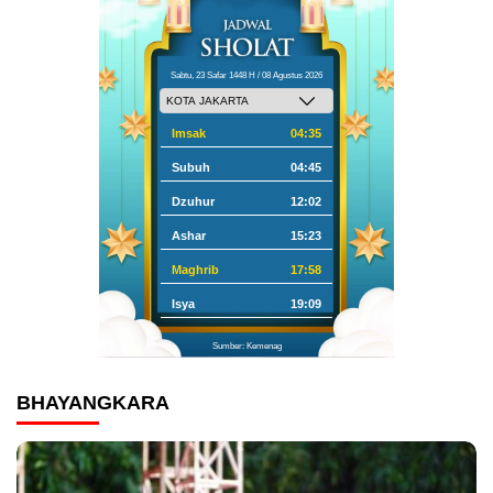
Sabtu, 23 Safar 1448 H / 08 Agustus 2026
Imsak
04:35
Subuh
04:45
Dzuhur
12:02
Ashar
15:23
Maghrib
17:58
Isya
19:09
Sumber: Kemenag
BHAYANGKARA