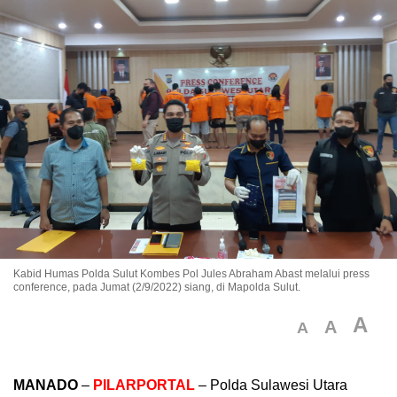
Kabid Humas Polda Sulut Kombes Pol Jules Abraham Abast melalui press
conference, pada Jumat (2/9/2022) siang, di Mapolda Sulut.
A
A
A
MANADO
–
PILARPORTAL
– Polda Sulawesi Utara