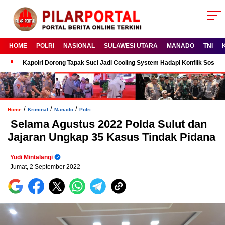
HOME
POLRI
NASIONAL
SULAWESI UTARA
MANADO
TNI
Kapolri Dorong Tapak Suci Jadi Cooling System Hadapi Konflik Sosial
/
/
/
Home
Kriminal
Manado
Polri
Selama Agustus 2022 Polda Sulut dan
Jajaran Ungkap 35 Kasus Tindak Pidana
Yudi Mintalangi
Jumat, 2 September 2022