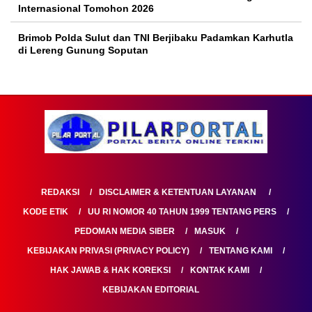
Internasional Tomohon 2026
Brimob Polda Sulut dan TNI Berjibaku Padamkan Karhutla
di Lereng Gunung Soputan
REDAKSI
DISCLAIMER & KETENTUAN LAYANAN
KODE ETIK
UU RI NOMOR 40 TAHUN 1999 TENTANG PERS
PEDOMAN MEDIA SIBER
MASUK
KEBIJAKAN PRIVASI (PRIVACY POLICY)
TENTANG KAMI
HAK JAWAB & HAK KOREKSI
KONTAK KAMI
KEBIJAKAN EDITORIAL