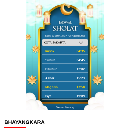
Sabtu, 23 Safar 1448 H / 08 Agustus 2026
Imsak
04:35
Subuh
04:45
Dzuhur
12:02
Ashar
15:23
Maghrib
17:58
Isya
19:09
Sumber: Kemenag
BHAYANGKARA