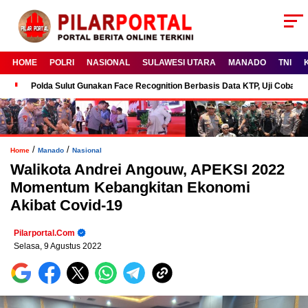
HOME
POLRI
NASIONAL
SULAWESI UTARA
MANADO
TNI
Polda Sulut Gunakan Face Recognition Berbasis Data KTP, Uji Coba P
/
/
Home
Manado
Nasional
Walikota Andrei Angouw, APEKSI 2022
Momentum Kebangkitan Ekonomi
Akibat Covid-19
Pilarportal.com
Selasa, 9 Agustus 2022