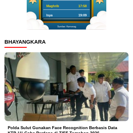
Maghrib
17:58
Isya
19:09
Sumber: Kemenag
BHAYANGKARA
Polda Sulut Gunakan Face Recognition Berbasis Data
KTP, Uji Coba Perdana di TIFF Tomohon 2026