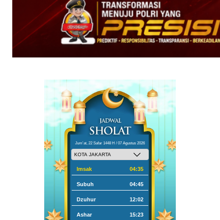
Jum'at, 22 Safar 1448 H / 07 Agustus 2026
Imsak
04:35
Subuh
04:45
Dzuhur
12:02
Ashar
15:23