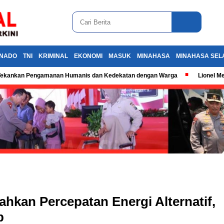
NADO
TNI
KRIMINAL
EKONOMI
MASUK
MINAHASA
MINAHASA SEL
k, Tekankan Pengamanan Humanis dan Kedekatan dengan Warga
Lionel M
hkan Percepatan Energi Alternatif,
p