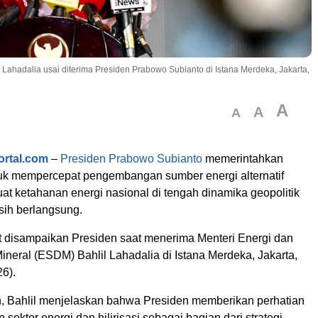
Lahadalia usai diterima Presiden Prabowo Subianto di Istana Merdeka, Jakarta,
A
A
A
ortal.com
–
Presiden Prabowo Subianto
memerintahkan
uk mempercepat pengembangan sumber energi alternatif
t ketahanan energi nasional di tengah dinamika geopolitik
sih berlangsung.
t disampaikan Presiden saat menerima Menteri Energi dan
neral (ESDM) Bahlil Lahadalia di Istana Merdeka, Jakarta,
6).
, Bahlil menjelaskan bahwa Presiden memberikan perhatian
 sektor energi dan hilirisasi sebagai bagian dari strategi