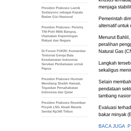
menjaga stabili
Presiden Prabowo Lantik
Sudaryono sebagai Kepala
Badan Gizi Nasional
Pemerintah di
alternatif untu
Presiden Prabowo: Perwira
TNI-Polri Milik Bangsa,
Utamakan Kepentingan
Menurut Bahlil,
Rakyat dan Negara
peralihan peng
Natural Gas (C
Di Forum FUKRI: Komandan
Teritorial Gereja Bala
Keselamatan Indonesia
Langkah tersebu
Serukan Perdamaian untuk
Papua
sekaligus meni
Presiden Prabowo Hormati
Selain membaha
Mendiang Sheikh Hamad,
Tegaskan Persahabatan
pendataan sekt
Indonesia dan Qatar
tambang nasion
Presiden Prabowo Resmikan
Evaluasi terha
Proyek LNG Abadi Masela
Senilai Rp340 Triliun
bakar minyak (B
BACA JUGA
P