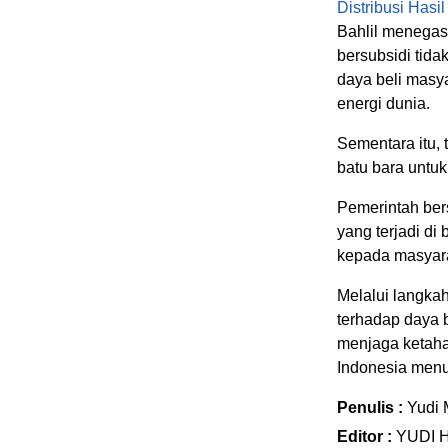
Distribusi Hasi
Bahlil menega
bersubsidi tida
daya beli masya
energi dunia.
Sementara itu, 
batu bara untuk
Pemerintah ber
yang terjadi di
kepada masyar
Melalui langkah 
terhadap daya 
menjaga ketaha
Indonesia menu
Penulis :
Yudi 
Editor :
YUDI 