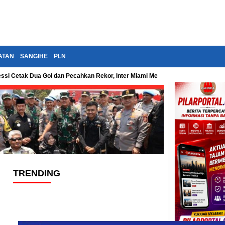
ATAN
SANGIHE
PLN
essi Cetak Dua Gol dan Pecahkan Rekor, Inter Miami Menang Dramatis di Leag
TRENDING