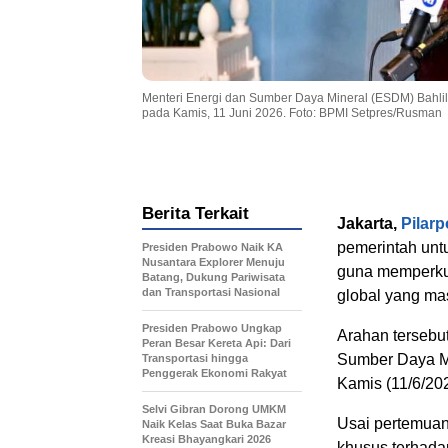
Menteri Energi dan Sumber Daya Mineral (ESDM) Bahlil 
pada Kamis, 11 Juni 2026. Foto: BPMI Setpres/Rusman
Berita Terkait
Jakarta,
Pilarp
pemerintah unt
Presiden Prabowo Naik KA
Nusantara Explorer Menuju
guna memperkua
Batang, Dukung Pariwisata
dan Transportasi Nasional
global yang ma
Presiden Prabowo Ungkap
Arahan tersebu
Peran Besar Kereta Api: Dari
Sumber Daya Mi
Transportasi hingga
Penggerak Ekonomi Rakyat
Kamis (11/6/202
Selvi Gibran Dorong UMKM
Usai pertemuan
Naik Kelas Saat Buka Bazar
Kreasi Bhayangkari 2026
khusus terhadap