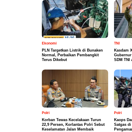
Ekonomi
TNI
PLN Targetkan Listrik di Bunaken
Kasdam X
Normal, Perbaikan Pembangkit
Gubernur
Terus Dikebut
SDM TNI 
Polri
Polri
Korban Tewas Kecelakaan Turun
Kaops Da
22,9 Persen, Korlantas Polri Sebut
Satgas di
Keselamatan Jalan Membaik
Pengaman