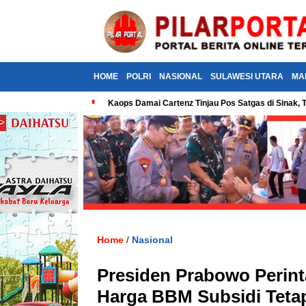
HOME
POLRI
NASIONAL
SULAWESI UTARA
MA
Kaops Damai Cartenz Tinjau Pos Satgas di Sina
Home
Nasional
/
Presiden Prabowo Perinta
Harga BBM Subsidi Teta