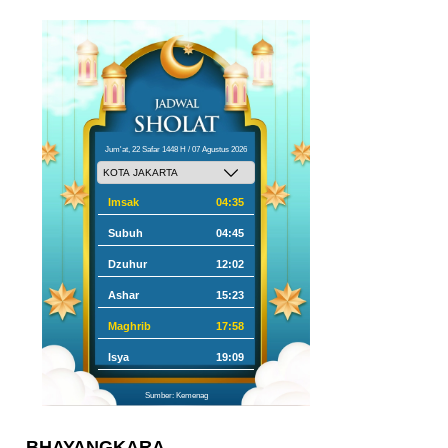
Jum'at, 22 Safar 1448 H / 07 Agustus 2026
Imsak
04:35
Subuh
04:45
Dzuhur
12:02
Ashar
15:23
Maghrib
17:58
Isya
19:09
Sumber: Kemenag
BHAYANGKARA