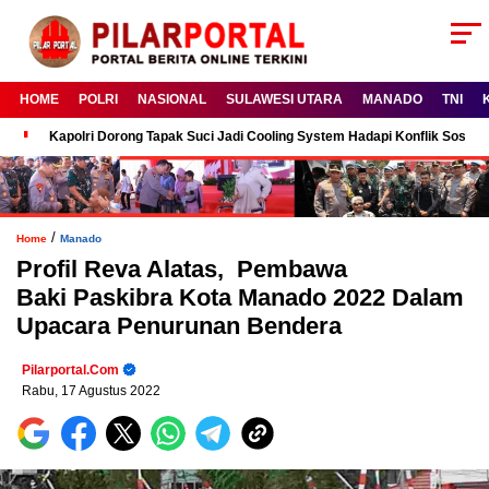
HOME
POLRI
NASIONAL
SULAWESI UTARA
MANADO
TNI
Kapolri Dorong Tapak Suci Jadi Cooling System Hadapi Konflik Sosial
/
Home
Manado
Profil Reva Alatas, Pembawa
Baki Paskibra Kota Manado 2022 Dalam
Upacara Penurunan Bendera
Pilarportal.com
Rabu, 17 Agustus 2022