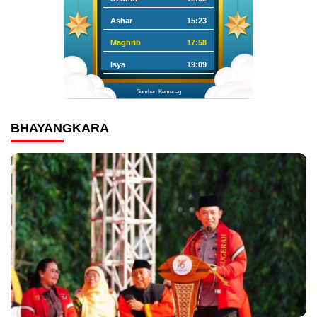
Ashar
15:23
Maghrib
17:58
Isya
19:09
Sumber: Kemenag
BHAYANGKARA