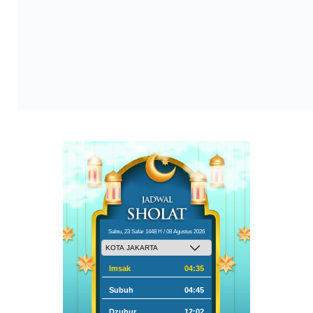
Sabtu, 23 Safar 1448 H / 08 Agustus 2026
Imsak
04:35
Subuh
04:45
Dzuhur
12:02