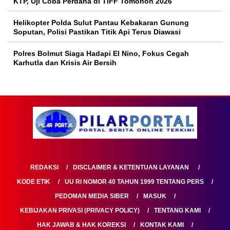
KTP, Uji Coba Perdana di TIFF Tomohon 2026
Helikopter Polda Sulut Pantau Kebakaran Gunung
Soputan, Polisi Pastikan Titik Api Terus Diawasi
Polres Bolmut Siaga Hadapi El Nino, Fokus Cegah
Karhutla dan Krisis Air Bersih
REDAKSI
DISCLAIMER & KETENTUAN LAYANAN
KODE ETIK
UU RI NOMOR 40 TAHUN 1999 TENTANG PERS
PEDOMAN MEDIA SIBER
MASUK
KEBIJAKAN PRIVASI (PRIVACY POLICY)
TENTANG KAMI
HAK JAWAB & HAK KOREKSI
KONTAK KAMI