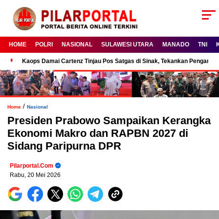
HOME
POLRI
NASIONAL
SULAWESI UTARA
MANADO
TNI
Kaops Damai Cartenz Tinjau Pos Satgas di Sinak, Tekankan Pengam
/
Home
Nasional
Presiden Prabowo Sampaikan Kerangka
Ekonomi Makro dan RAPBN 2027 di
Sidang Paripurna DPR
Pilarportal.com
Rabu, 20 Mei 2026