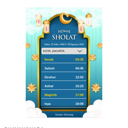
Sabtu, 23 Safar 1448 H / 08 Agustus 2026
Imsak
04:35
Subuh
04:45
Dzuhur
12:02
Ashar
15:23
Maghrib
17:58
Isya
19:09
Sumber: Kemenag