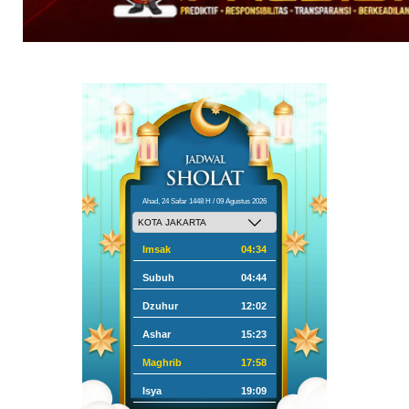
Ahad, 24 Safar 1448 H / 09 Agustus 2026
Imsak
04:34
Subuh
04:44
Dzuhur
12:02
Ashar
15:23
Maghrib
17:58
Isya
19:09