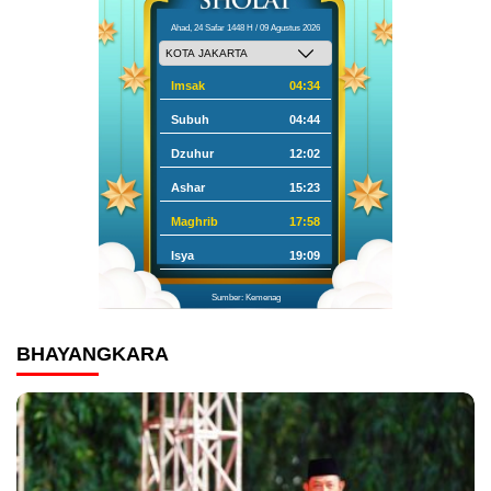
Ahad, 24 Safar 1448 H / 09 Agustus 2026
Imsak
04:34
Subuh
04:44
Dzuhur
12:02
Ashar
15:23
Maghrib
17:58
Isya
19:09
Sumber: Kemenag
BHAYANGKARA