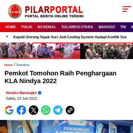
HOME
POLRI
NASIONAL
SULAWESI UTARA
MANADO
TNI
Kapolri Dorong Tapak Suci Jadi Cooling System Hadapi Konflik Sosial
/
Home
Tomohon
Pemkot Tomohon Raih Penghargaan
KLA Nindya 2022
Hendro Manongko
Sabtu, 23 Juli 2022