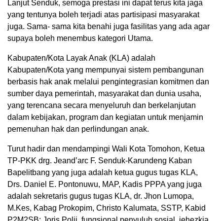
Lanjut Senduk, semoga prestasi ini dapat terus kita jaga
yang tentunya boleh terjadi atas partisipasi masyarakat
juga. Sama- sama kita benahi juga fasilitas yang ada agar
supaya boleh menembus kategori Utama.
Kabupaten/Kota Layak Anak (KLA) adalah
Kabupaten/Kota yang mempunyai sistem pembangunan
berbasis hak anak melalui pengintegrasian komitmen dan
sumber daya pemerintah, masyarakat dan dunia usaha,
yang terencana secara menyeluruh dan berkelanjutan
dalam kebijakan, program dan kegiatan untuk menjamin
pemenuhan hak dan perlindungan anak.
Turut hadir dan mendampingi Wali Kota Tomohon, Ketua
TP-PKK drg. Jeand’arc F. Senduk-Karundeng Kaban
Bapelitbang yang juga adalah ketua gugus tugas KLA,
Drs. Daniel E. Pontonuwu, MAP, Kadis PPPA yang juga
adalah sekretaris gugus tugas KLA, dr. Jhon Lumopa,
M.Kes, Kabag Prokopim, Christo Kalumata, SSTP, Kabid
P2M2SB: Joris Polii, fungsional penyuluh sosial, jehezkia