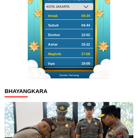
Imsak
04:34
Subuh
04:44
Dzuhur
12:02
Ashar
15:22
Maghrib
17:58
Isya
19:09
Sumber: Kemenag
BHAYANGKARA