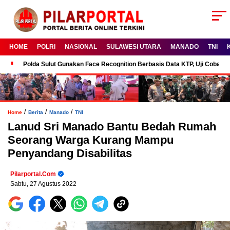
HOME
POLRI
NASIONAL
SULAWESI UTARA
MANADO
TNI
Polda Sulut Gunakan Face Recognition Berbasis Data KTP, Uji Coba P
/
/
/
Home
Berita
Manado
TNI
Lanud Sri Manado Bantu Bedah Rumah
Seorang Warga Kurang Mampu
Penyandang Disabilitas
Pilarportal.com
Sabtu, 27 Agustus 2022