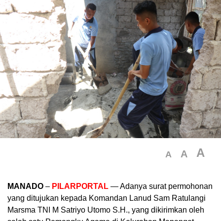
A
A
A
MANADO
–
PILARPORTAL
— Adanya surat permohonan
yang ditujukan kepada Komandan Lanud Sam Ratulangi
Marsma TNI M Satriyo Utomo S.H., yang dikirimkan oleh