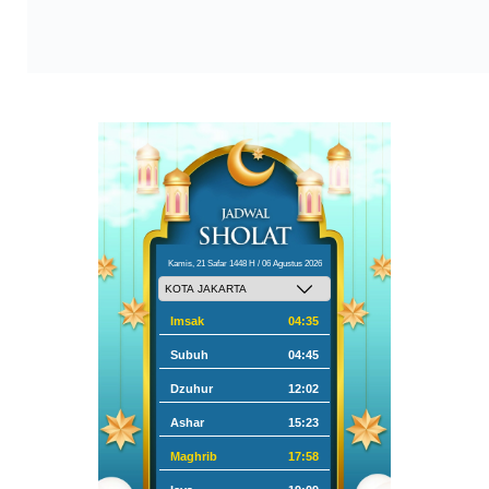
Kamis, 21 Safar 1448 H / 06 Agustus 2026
Imsak
04:35
Subuh
04:45
Dzuhur
12:02
Ashar
15:23
Maghrib
17:58