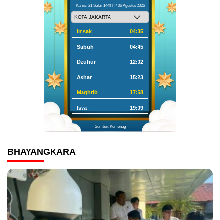
Kamis, 21 Safar 1448 H / 06 Agustus 2026
Imsak
04:35
Subuh
04:45
Dzuhur
12:02
Ashar
15:23
Maghrib
17:58
Isya
19:09
Sumber: Kemenag
BHAYANGKARA