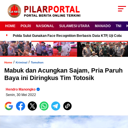
HOME
POLRI
NASIONAL
SULAWESI UTARA
MANADO
TNI
Polda Sulut Gunakan Face Recognition Berbasis Data KTP, Uji Coba P
/
/
Home
Kriminal
Tomohon
Mabuk dan Acungkan Sajam, Pria Paruh
Baya ini Diringkus Tim Totosik
Hendro Manongko
Senin, 30 Mei 2022