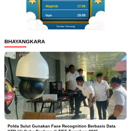
Maghrib
17:58
Isya
19:09
Sumber: Kemenag
BHAYANGKARA
Polda Sulut Gunakan Face Recognition Berbasis Data