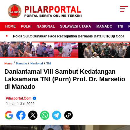
HOME
POLRI
NASIONAL
SULAWESI UTARA
MANADO
TNI
Polda Sulut Gunakan Face Recognition Berbasis Data KTP, Uji Coba P
/
/
/
Home
Manado
Nasional
TNI
Danlantamal VIII Sambut Kedatangan
Laksamana TNI (Purn) Prof. Dr. Marsetio
di Manado
Pilarportal.com
Jumat, 1 Juli 2022