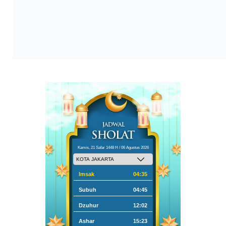
Kamis, 21 Safar 1448 H / 06 Agustus 2026
Imsak
04:35
Subuh
04:45
Dzuhur
12:02
Ashar
15:23