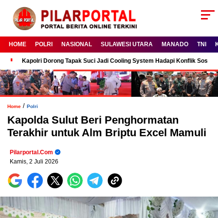
HOME
POLRI
NASIONAL
SULAWESI UTARA
MANADO
TNI
Kapolri Dorong Tapak Suci Jadi Cooling System Hadapi Konflik Sosial
/
Home
Polri
Kapolda Sulut Beri Penghormatan
Terakhir untuk Alm Briptu Excel Mamuli
Pilarportal.com
Kamis, 2 Juli 2026