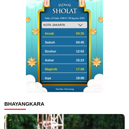
Sabtu, 23 Safar 1448 H / 08 Agustus 2026
Imsak
04:35
Subuh
04:45
Dzuhur
12:02
Ashar
15:23
Maghrib
17:58
Isya
19:09
Sumber: Kemenag
BHAYANGKARA