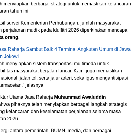
ah menyiapkan berbagai strategi untuk memastikan kelancaran
ran tahun ini.
sil survei Kementerian Perhubungan, jumlah masyarakat
 perjalanan mudik pada Idulfitri 2026 diperkirakan mencapai
uta orang
.
asa Raharja Sambut Baik 4 Terminal Angkutan Umum di Jawa
n Jokowi
lah menyiapkan sistem transportasi multimoda untuk
ilitas masyarakat berjalan lancar. Kami juga memastikan
asional, jalan tol, serta jalur arteri, sekaligus mengantisipasi
n kemacetan,” jelasnya.
irektur Utama Jasa Raharja
Muhammad Awaluddin
wa pihaknya telah menyiapkan berbagai langkah strategis
g kelancaran dan keselamatan perjalanan selama masa
ran 2026.
nergi antara pemerintah, BUMN, media, dan berbagai