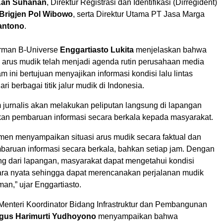
an Suhanan
, Direktur Registrasi dan Identifikasi (Dirregident)
Brigjen Pol Wibowo
, serta Direktur Utama PT Jasa Marga
antono
.
irman B-Universe
Enggartiasto Lukita
menjelaskan bahwa
n arus mudik telah menjadi agenda rutin perusahaan media
am ini bertujuan menyajikan informasi kondisi lalu lintas
ari berbagai titik jalur mudik di Indonesia.
 jurnalis akan melakukan peliputan langsung di lapangan
an pembaruan informasi secara berkala kepada masyarakat.
men menyampaikan situasi arus mudik secara faktual dan
aruan informasi secara berkala, bahkan setiap jam. Dengan
ng dari lapangan, masyarakat dapat mengetahui kondisi
ara nyata sehingga dapat merencanakan perjalanan mudik
an,” ujar Enggartiasto.
 Menteri Koordinator Bidang Infrastruktur dan Pembangunan
gus Harimurti Yudhoyono
menyampaikan bahwa