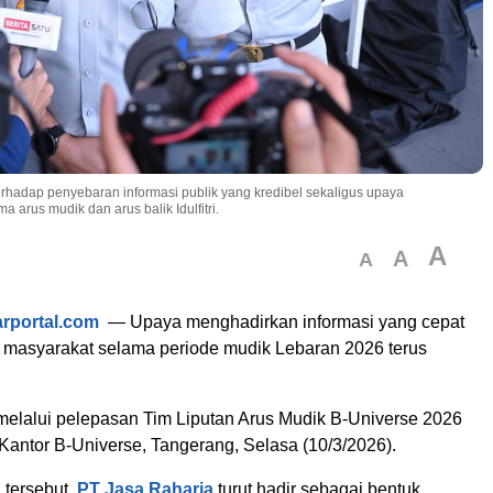
erhadap penyebaran informasi publik yang kredibel sekaligus upaya
arus mudik dan arus balik Idulfitri.
A
A
A
arportal.com
— Upaya menghadirkan informasi yang cepat
i masyarakat selama periode mudik Lebaran 2026 terus
melalui pelepasan Tim Liputan Arus Mudik B-Universe 2026
 Kantor B-Universe, Tangerang, Selasa (10/3/2026).
 tersebut,
PT Jasa Raharja
turut hadir sebagai bentuk