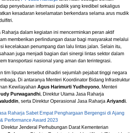
dap penyebaran informasi publik yang kredibel sekaligus
tkan kesadaran keselamatan berkendara selama arus mudik
ulfitri.
a Raharja dalam kegiatan ini mencerminkan peran aktif
am memberikan perlindungan dasar bagi masyarakat melalui
i kecelakaan penumpang dan lalu lintas jalan. Selain itu,
ahaan juga menjadi bagian dari sinergi lintas sektor dalam
m transportasi nasional yang aman dan terintegrasi.
 tim liputan tersebut dihadiri sejumlah pejabat tinggi negara
mbaga. Di antaranya Menteri Koordinator Bidang Infrastruktur
nan Kewilayahan
Agus Harimurti Yudhoyono
, Menteri
udy Purwagandhi
, Direktur Utama Jasa Raharja
aluddin
, serta Direktur Operasional Jasa Raharja
Ariyandi
.
asa Raharja Sabet Empat Penghargaan Bergengsi di Ajang
 & Performance Award 2023
la Direktur Jenderal Perhubungan Darat Kementerian