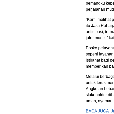
pemangku kepen
perjalanan mudi
“Kami melihat p
itu Jasa Rahar
antisipasi, ter
jalur mudik,” k
Posko pelayana
seperti layana
istirahat bagi 
memberikan ban
Melalui berbag
untuk terus me
Angkutan Lebar
stakeholder di
aman, nyaman, 
BACA JUGA
J