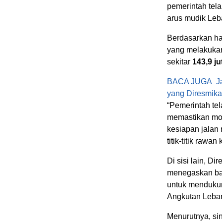
pemerintah tel
arus mudik Leba
Berdasarkan ha
yang melakukan
sekitar
143,9 j
BACA JUGA
J
yang Diresmika
“Pemerintah te
memastikan mob
kesiapan jalan n
titik-titik rawa
Di sisi lain, D
menegaskan bah
untuk mendukun
Angkutan Leba
Menurutnya, si