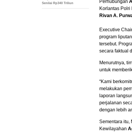
Perhubungan
A
Senilai Rp340 Triliun
Korlantas Polri
Rivan A. Purw
Executive Cha
program liputa
tersebut. Progr
secara faktual d
Menurutnya, tim
untuk memberik
“Kami berkomit
melakukan pemb
laporan langsu
perjalanan sec
dengan lebih am
Sementara itu,
Kewilayahan
A