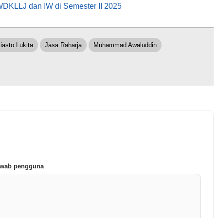
DKLLJ dan IW di Semester II 2025
iasto Lukita
Jasa Raharja
Muhammad Awaluddin
jawab pengguna