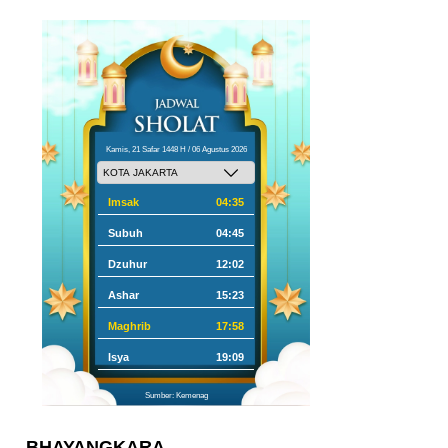
Kamis, 21 Safar 1448 H / 06 Agustus 2026
Imsak
04:35
Subuh
04:45
Dzuhur
12:02
Ashar
15:23
Maghrib
17:58
Isya
19:09
Sumber: Kemenag
BHAYANGKARA