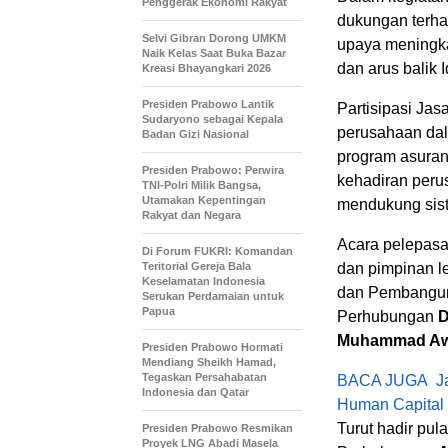
Penggerak Ekonomi Rakyat
dukungan terha
Selvi Gibran Dorong UMKM
upaya meningka
Naik Kelas Saat Buka Bazar
dan arus balik Id
Kreasi Bhayangkari 2026
Presiden Prabowo Lantik
Partisipasi Jas
Sudaryono sebagai Kepala
perusahaan dal
Badan Gizi Nasional
program asurans
Presiden Prabowo: Perwira
kehadiran perus
TNI-Polri Milik Bangsa,
Utamakan Kepentingan
mendukung siste
Rakyat dan Negara
Acara pelepasan
Di Forum FUKRI: Komandan
Teritorial Gereja Bala
dan pimpinan le
Keselamatan Indonesia
dan Pembangu
Serukan Perdamaian untuk
Papua
Perhubungan
D
Muhammad Aw
Presiden Prabowo Hormati
Mendiang Sheikh Hamad,
Tegaskan Persahabatan
BACA JUGA
J
Indonesia dan Qatar
Human Capital
Turut hadir pu
Presiden Prabowo Resmikan
Proyek LNG Abadi Masela