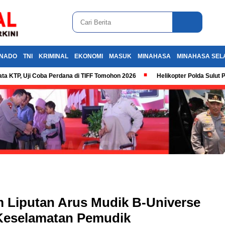
NADO
TNI
KRIMINAL
EKONOMI
MASUK
MINAHASA
MINAHASA SEL
ta KTP, Uji Coba Perdana di TIFF Tomohon 2026
Helikopter Polda Sulut 
 Liputan Arus Mudik B-Universe
 Keselamatan Pemudik