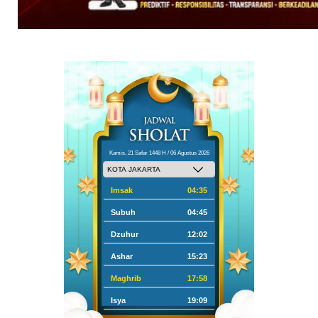
Kamis, 21 Safar 1448 H / 06 Agustus 2026
Imsak
04:35
Subuh
04:45
Dzuhur
12:02
Ashar
15:23
Maghrib
17:58
Isya
19:09