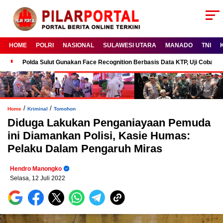
HOME
POLRI
NASIONAL
SULAWESI UTARA
MANADO
TNI
Polda Sulut Gunakan Face Recognition Berbasis Data KTP, Uji Coba P
/
/
Home
Kriminal
Tomohon
Diduga Lakukan Penganiayaan Pemuda
ini Diamankan Polisi, Kasie Humas:
Pelaku Dalam Pengaruh Miras
Hendro Manongko
Selasa, 12 Juli 2022