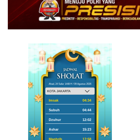
Ahad, 24 Safar 1448 H / 09 Agustus 2026
Imsak
04:34
Subuh
04:44
Dzuhur
12:02
Ashar
15:23
Maghrib
17:58