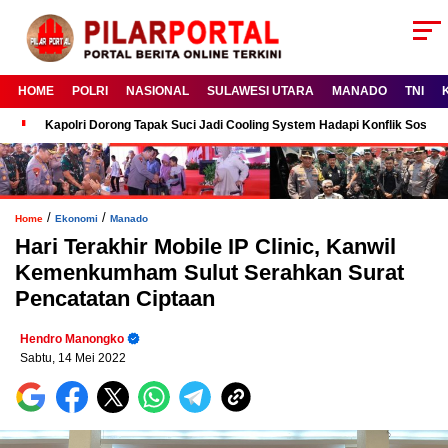
HOME
POLRI
NASIONAL
SULAWESI UTARA
MANADO
TNI
Kapolri Dorong Tapak Suci Jadi Cooling System Hadapi Konflik Sosial
/
/
Home
Ekonomi
Manado
Hari Terakhir Mobile IP Clinic, Kanwil
Kemenkumham Sulut Serahkan Surat
Pencatatan Ciptaan
Hendro Manongko
Sabtu, 14 Mei 2022