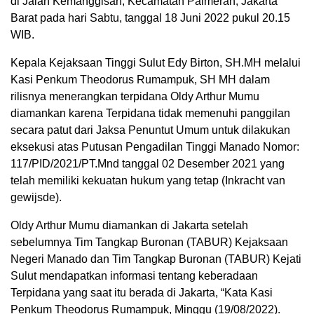
di Jalan Kemanggisan, Kecamatan Palmerah, Jakarta
Barat pada hari Sabtu, tanggal 18 Juni 2022 pukul 20.15
WIB.
Kepala Kejaksaan Tinggi Sulut Edy Birton, SH.MH melalui
Kasi Penkum Theodorus Rumampuk, SH MH dalam
rilisnya menerangkan terpidana Oldy Arthur Mumu
diamankan karena Terpidana tidak memenuhi panggilan
secara patut dari Jaksa Penuntut Umum untuk dilakukan
eksekusi atas Putusan Pengadilan Tinggi Manado Nomor:
117/PID/2021/PT.Mnd tanggal 02 Desember 2021 yang
telah memiliki kekuatan hukum yang tetap (Inkracht van
gewijsde).
Oldy Arthur Mumu diamankan di Jakarta setelah
sebelumnya Tim Tangkap Buronan (TABUR) Kejaksaan
Negeri Manado dan Tim Tangkap Buronan (TABUR) Kejati
Sulut mendapatkan informasi tentang keberadaan
Terpidana yang saat itu berada di Jakarta, “Kata Kasi
Penkum Theodorus Rumampuk, Minggu (19/08/2022).