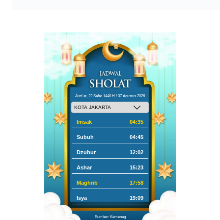
Jum'at, 22 Safar 1448 H / 07 Agustus 2026
Imsak
04:35
Subuh
04:45
Dzuhur
12:02
Ashar
15:23
Maghrib
17:58
Isya
19:09
Sumber: Kemenag