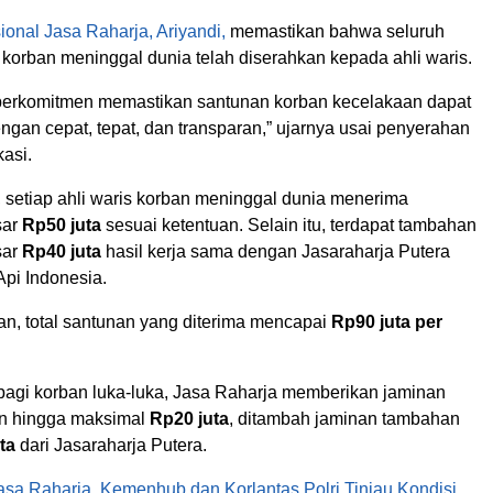
sional
Jasa Raharja
, Ariyandi,
memastikan bahwa seluruh
korban meninggal dunia telah diserahkan kepada ahli waris.
berkomitmen memastikan santunan korban kecelakaan dapat
ngan cepat, tepat, dan transparan,” ujarnya usai penyerahan
asi.
, setiap ahli waris korban meninggal dunia menerima
sar
Rp50 juta
sesuai ketentuan. Selain itu, terdapat tambahan
sar
Rp40 juta
hasil kerja sama dengan
Jasaraharja Putera
Api Indonesia
.
n, total santunan yang diterima mencapai
Rp90 juta per
 bagi korban luka-luka, Jasa Raharja memberikan jaminan
an hingga maksimal
Rp20 juta
, ditambah jaminan tambahan
ta
dari Jasaraharja Putera.
asa Raharja, Kemenhub dan Korlantas Polri Tinjau Kondisi