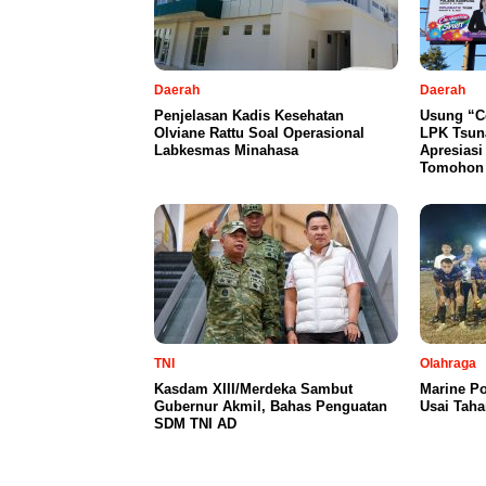
Daerah
Daerah
Penjelasan Kadis Kesehatan
Usung “Co
Olviane Rattu Soal Operasional
LPK Tsun
Labkesmas Minahasa
Apresias
Tomohon 
TNI
Olahraga
Kasdam XIII/Merdeka Sambut
Marine Po
Gubernur Akmil, Bahas Penguatan
Usai Taha
SDM TNI AD