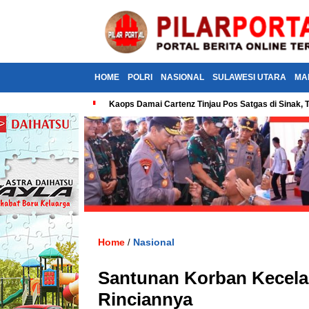
HOME
POLRI
NASIONAL
SULAWESI UTARA
MA
Kaops Damai Cartenz Tinjau Pos Satgas di Sina
Home
Nasional
/
Santunan Korban Kecelak
Rinciannya