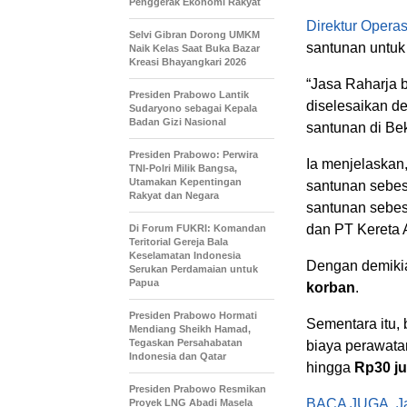
Penggerak Ekonomi Rakyat
Direktur Opera
Selvi Gibran Dorong UMKM
santunan untuk 
Naik Kelas Saat Buka Bazar
Kreasi Bhayangkari 2026
“Jasa Raharja 
Presiden Prabowo Lantik
diselesaikan de
Sudaryono sebagai Kepala
Badan Gizi Nasional
santunan di Bek
Presiden Prabowo: Perwira
Ia menjelaskan
TNI-Polri Milik Bangsa,
Utamakan Kepentingan
santunan sebe
Rakyat dan Negara
santunan sebe
dan
PT Kereta 
Di Forum FUKRI: Komandan
Teritorial Gereja Bala
Keselamatan Indonesia
Dengan demikia
Serukan Perdamaian untuk
Papua
korban
.
Presiden Prabowo Hormati
Sementara itu,
Mendiang Sheikh Hamad,
Tegaskan Persahabatan
biaya perawat
Indonesia dan Qatar
hingga
Rp30 ju
Presiden Prabowo Resmikan
BACA JUGA
J
Proyek LNG Abadi Masela