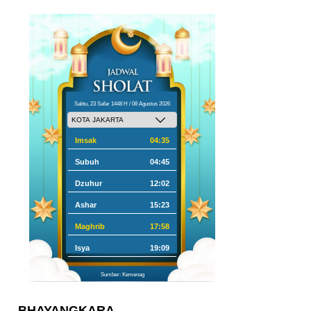
Sabtu, 23 Safar 1448 H / 08 Agustus 2026
Imsak
04:35
Subuh
04:45
Dzuhur
12:02
Ashar
15:23
Maghrib
17:58
Isya
19:09
Sumber: Kemenag
BHAYANGKARA