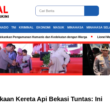
NADO
TNI
KRIMINAL
EKONOMI
MASUK
MINAHASA
MINAHASA SEL
k, Tekankan Pengamanan Humanis dan Kedekatan dengan Warga
Lionel M
aan Kereta Api Bekasi Tuntas: Ini