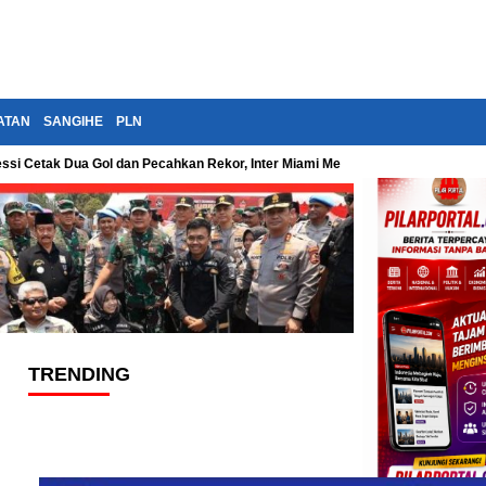
ATAN
SANGIHE
PLN
essi Cetak Dua Gol dan Pecahkan Rekor, Inter Miami Menang Dramatis di Leag
TRENDING