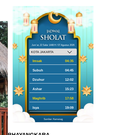
Jum'at, 22 Safar 1448 H / 07 Agustus 2026
Imsak
04:35
Subuh
04:45
Dzuhur
12:02
Ashar
15:23
Maghrib
17:58
Isya
19:09
Sumber: Kemenag
BHAYANGKARA