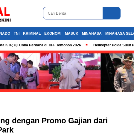
NADO
TNI
KRIMINAL
EKONOMI
MASUK
MINAHASA
MINAHASA SEL
ta KTP, Uji Coba Perdana di TIFF Tomohon 2026
Helikopter Polda Sulut 
ng dengan Promo Gajian dari
Park