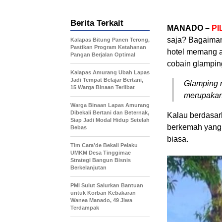
Berita Terkait
MANADO –
PI
saja? Bagaimana
Kalapas Bitung Panen Terong,
Pastikan Program Ketahanan
hotel memang a
Pangan Berjalan Optimal
cobain glampin
Kalapas Amurang Ubah Lapas
Jadi Tempat Belajar Bertani,
Glamping m
15 Warga Binaan Terlibat
merupakan 
Warga Binaan Lapas Amurang
Dibekali Bertani dan Beternak,
Kalau berdasark
Siap Jadi Modal Hidup Setelah
berkemah yang 
Bebas
biasa.
Tim Cara’de Bekali Pelaku
UMKM Desa Tinggimae
Strategi Bangun Bisnis
Berkelanjutan
PMI Sulut Salurkan Bantuan
untuk Korban Kebakaran
Wanea Manado, 49 Jiwa
Terdampak