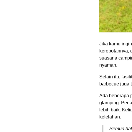
Jika kamu ingi
kerepotannya, g
suasana camping
nyaman.
Selain itu, fasi
barbecue juga t
Ada beberapa p
glamping. Pert
lebih baik. Ke
kelelahan.
Semua hal 