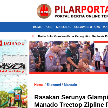
HOME
POLRI
NASIONAL
SULAWESI UTARA
MA
Polda Sulut Gunakan Face Recognition Berbasis Da
Home
Ekonomi
Manado
/
/
Rasakan Serunya Glampi
Manado Treetop Zipline 