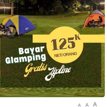
A
A
A