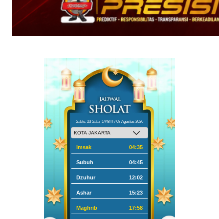
Sabtu, 23 Safar 1448 H / 08 Agustus 2026
Imsak
04:35
Subuh
04:45
Dzuhur
12:02
Ashar
15:23
Maghrib
17:58