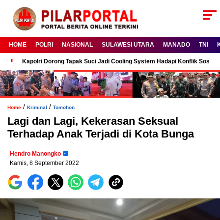
HOME
POLRI
NASIONAL
SULAWESI UTARA
MANADO
TNI
Kapolri Dorong Tapak Suci Jadi Cooling System Hadapi Konflik Sosial
/
/
Home
Kriminal
Tomohon
Lagi dan Lagi, Kekerasan Seksual
Terhadap Anak Terjadi di Kota Bunga
Hendro Manongko
Kamis, 8 September 2022