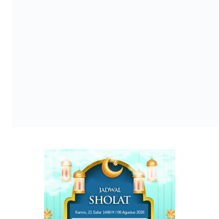
Kamis, 21 Safar 1448 H / 06 Agustus 2026