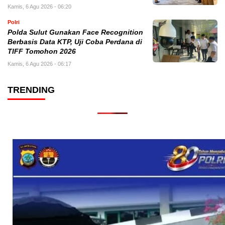
Kamis, 6 Agu 2026 - 06:20
Polri
Polda Sulut Gunakan Face Recognition
Berbasis Data KTP, Uji Coba Perdana di
TIFF Tomohon 2026
Kamis, 6 Agu 2026 - 06:17
TRENDING