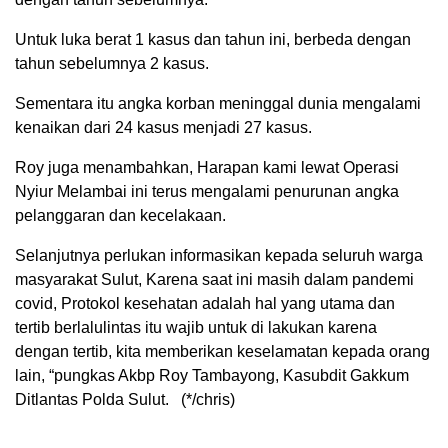
Untuk luka berat 1 kasus dan tahun ini, berbeda dengan
tahun sebelumnya 2 kasus.
Sementara itu angka korban meninggal dunia mengalami
kenaikan dari 24 kasus menjadi 27 kasus.
Roy juga menambahkan, Harapan kami lewat Operasi
Nyiur Melambai ini terus mengalami penurunan angka
pelanggaran dan kecelakaan.
Selanjutnya perlukan informasikan kepada seluruh warga
masyarakat Sulut, Karena saat ini masih dalam pandemi
covid, Protokol kesehatan adalah hal yang utama dan
tertib berlalulintas itu wajib untuk di lakukan karena
dengan tertib, kita memberikan keselamatan kepada orang
lain, “pungkas Akbp Roy Tambayong, Kasubdit Gakkum
Ditlantas Polda Sulut. (*/chris)