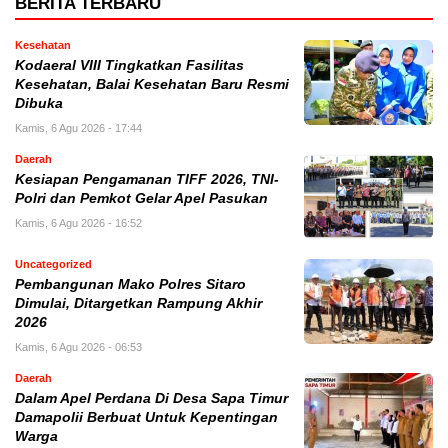
BERITA TERBARU
Kesehatan
Kodaeral VIII Tingkatkan Fasilitas
Kesehatan, Balai Kesehatan Baru Resmi
Dibuka
Kamis, 6 Agu 2026 - 17:44
Daerah
Kesiapan Pengamanan TIFF 2026, TNI-
Polri dan Pemkot Gelar Apel Pasukan
Kamis, 6 Agu 2026 - 16:52
Uncategorized
Pembangunan Mako Polres Sitaro
Dimulai, Ditargetkan Rampung Akhir
2026
Kamis, 6 Agu 2026 - 06:53
Daerah
Dalam Apel Perdana Di Desa Sapa Timur
Damapolii Berbuat Untuk Kepentingan
Warga