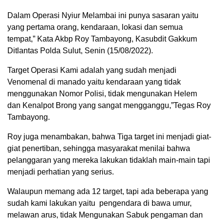
Dalam Operasi Nyiur Melambai ini punya sasaran yaitu
yang pertama orang, kendaraan, lokasi dan semua
tempat,” Kata Akbp Roy Tambayong, Kasubdit Gakkum
Ditlantas Polda Sulut, Senin (15/08/2022).
Target Operasi Kami adalah yang sudah menjadi
Venomenal di manado yaitu kendaraan yang tidak
menggunakan Nomor Polisi, tidak mengunakan Helem
dan Kenalpot Brong yang sangat mengganggu,”Tegas Roy
Tambayong.
Roy juga menambakan, bahwa Tiga target ini menjadi giat-
giat penertiban, sehingga masyarakat menilai bahwa
pelanggaran yang mereka lakukan tidaklah main-main tapi
menjadi perhatian yang serius.
Walaupun memang ada 12 target, tapi ada beberapa yang
sudah kami lakukan yaitu pengendara di bawa umur,
melawan arus, tidak Mengunakan Sabuk pengaman dan