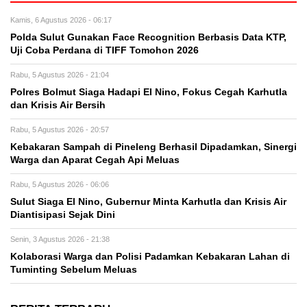
Kamis, 6 Agustus 2026 - 06:17
Polda Sulut Gunakan Face Recognition Berbasis Data KTP,
Uji Coba Perdana di TIFF Tomohon 2026
Rabu, 5 Agustus 2026 - 21:04
Polres Bolmut Siaga Hadapi El Nino, Fokus Cegah Karhutla
dan Krisis Air Bersih
Rabu, 5 Agustus 2026 - 20:57
Kebakaran Sampah di Pineleng Berhasil Dipadamkan, Sinergi
Warga dan Aparat Cegah Api Meluas
Rabu, 5 Agustus 2026 - 06:06
Sulut Siaga El Nino, Gubernur Minta Karhutla dan Krisis Air
Diantisipasi Sejak Dini
Senin, 3 Agustus 2026 - 21:38
Kolaborasi Warga dan Polisi Padamkan Kebakaran Lahan di
Tuminting Sebelum Meluas